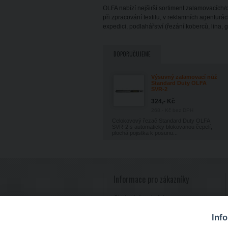
OLFA nabízí nejširší sortiment zalamovacích/
při zpracování textilu, v reklamních agenturách
expedici, podlahářství (řezání koberců, lina,
DOPORUČUJEME
Výsuvný zalamovací nůž
Standard Duty OLFA
SVR-2
324,- Kč
268,- Kč
bez DPH
Celokovový řezač Standard Duty OLFA
SVR-2 s automaticky blokovanou čepelí,
plochá pojistka k posunu...
Informace pro zákazníky
Obchodní podmínky
Reklamace zboží
Inf
Zpracování osobních údajů