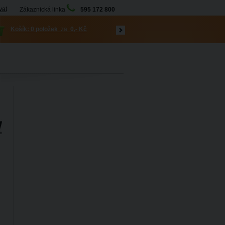
vat
Zákaznická linka
595 172 800
Košík:
0 položek
za
0,- Kč