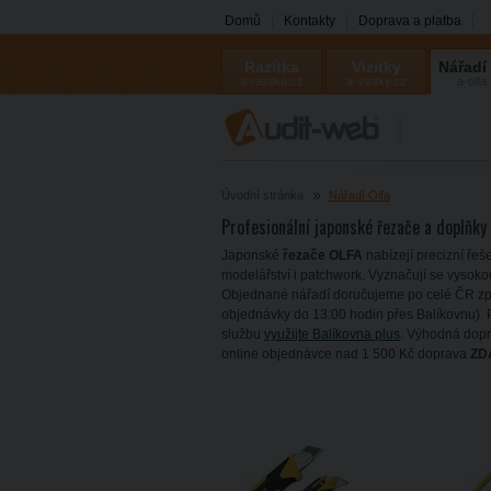
Domů
Kontakty
Doprava a platba
Razítka
Vizitky
Nářadí
a-razitka.cz
a-vizitky.cz
a-olfa
Úvodní stránka
Nářadí Olfa
Profesionální japonské řezače a doplňky
Japonské
řezače OLFA
nabízejí precizní řeš
modelářství i patchwork. Vyznačují se vysoko
Objednané nářadí doručujeme po celé ČR zpr
objednávky do 13:00 hodin přes Balíkovnu). P
službu
využijte Balíkovna plus
. Výhodná dopr
online objednávce nad 1 500 Kč doprava
ZD