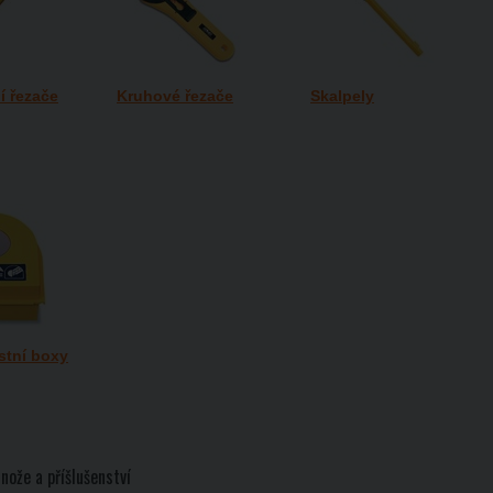
í řezače
Kruhové řezače
Skalpely
tní boxy
nože a příšlušenství