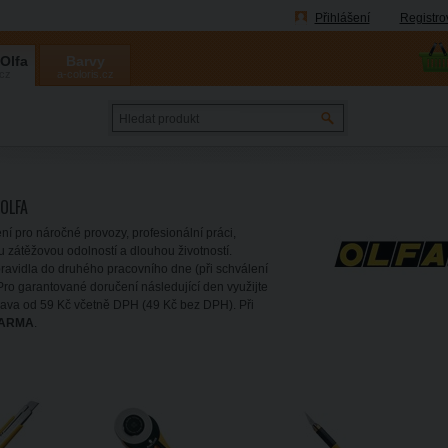
Přihlášení
Registro
 Olfa
Barvy
.cz
a-coloris.cz
Coloris
 OLFA
ení pro náročné provozy, profesionální práci,
u zátěžovou odolností a dlouhou životností.
avidla do druhého pracovního dne (při schválení
ro garantované doručení následující den využijte
ava od 59 Kč včetně DPH (49 Kč bez DPH). Při
ARMA
.