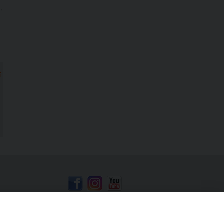
,
í
h
Mapa stránek